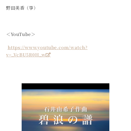
野田美香（箏）
＜YouTube＞
https://www.youtube.com/watch?
v=_VcBU5R0H_w