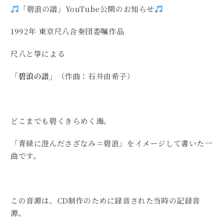
「碧浪の譜」YouTube公開のお知らせ
1992年 東京尺八合奏団委嘱作品
尺八と箏による
「碧浪の譜」
（作曲：石井由希子）
どこまでも碧くきらめく海。
「青緑に澄んださざなみ＝碧浪」をイメージして書いた一
曲です。
この音源は、CD制作のために録音された当時の記録音
源。