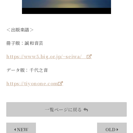
＜出版楽譜＞
冊子版：誠和音芸
https://www5.big.or.jp/~seiwa/
データ版：千代之音
https://tiyonone.com
一覧ページに戻る
NEW
OLD